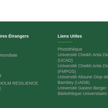
ires Étrangers
Liens Utiles
Photothèque
Université Cheikh Anta Di
mondiale
(UCAD)
Université Cheikh Anta Di
(FMPOS)
9
Université Alioune Diop d
Bambey (UADB)
HOLM RESILIENCE
Université Gaston Berger
E
Bibliothèque Universitaire