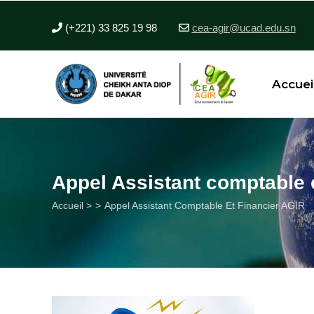
Aller
au
(+221) 33 825 19 98
cea-agir@ucad.edu.sn
contenu
principal
Accuei
Appel Assistant comptable 
Fil
Accueil >
Appel Assistant Comptable Et Financier AGIR
d'Ariane