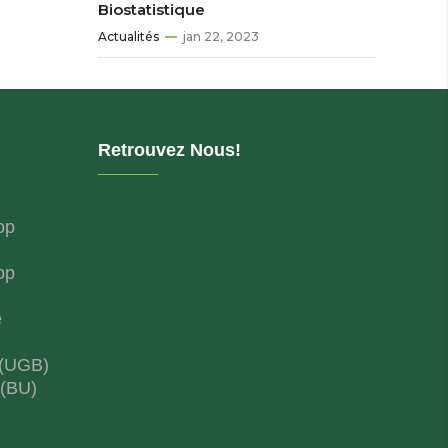
Biostatistique
Actualités
jan 22, 2023
Retrouvez Nous!
op
op
e
 (UGB)
 (BU)