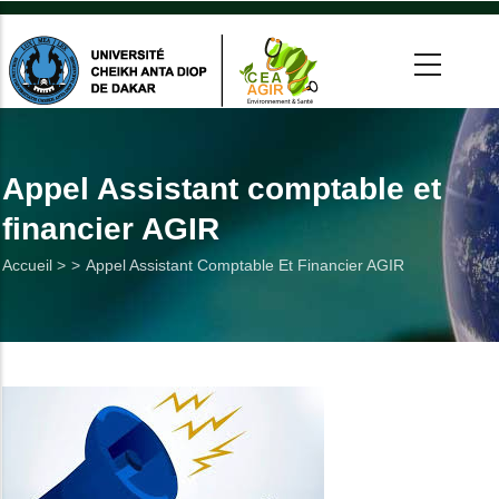
Aller
au
contenu
principal
 >
tion
Appel Assistant comptable et
financier AGIR
on
Fil
Accueil >
Appel Assistant Comptable Et Financier AGIR
he
d'Ariane
Utiles
es
t