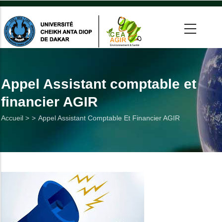
Aller
au
contenu
principal
 >
tion
Appel Assistant comptable et
financier AGIR
on
Fil
Accueil >
Appel Assistant Comptable Et Financier AGIR
he
d'Ariane
Utiles
es
t