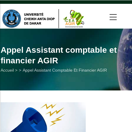
Aller
au
contenu
principal
 >
tion
Appel Assistant comptable et
financier AGIR
on
Fil
Accueil >
Appel Assistant Comptable Et Financier AGIR
he
d'Ariane
Utiles
es
t