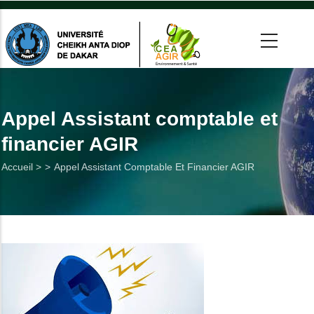
Aller
au
contenu
principal
 >
tion
Appel Assistant comptable et
financier AGIR
on
Fil
Accueil >
Appel Assistant Comptable Et Financier AGIR
he
d'Ariane
Utiles
es
t