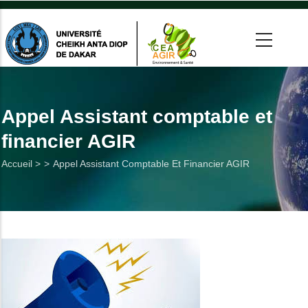
Aller
au
contenu
principal
 >
tion
Appel Assistant comptable et
financier AGIR
on
Fil
Accueil >
Appel Assistant Comptable Et Financier AGIR
he
d'Ariane
Utiles
es
t