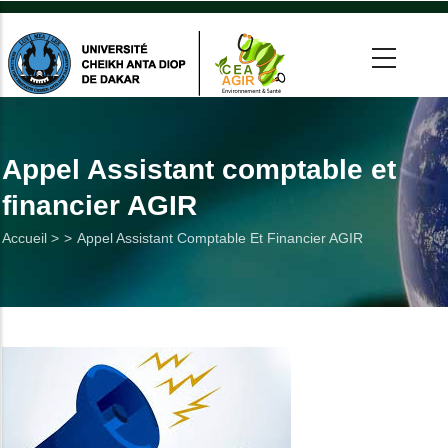
Aller
au
contenu
principal
 >
tion
Appel Assistant comptable et
financier AGIR
on
Fil
Accueil >
Appel Assistant Comptable Et Financier AGIR
he
d'Ariane
Utiles
es
t