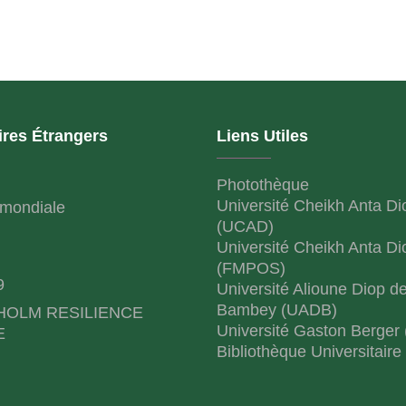
ires Étrangers
Liens Utiles
Photothèque
Université Cheikh Anta Di
mondiale
(UCAD)
Université Cheikh Anta Di
(FMPOS)
9
Université Alioune Diop d
Bambey (UADB)
HOLM RESILIENCE
Université Gaston Berger
E
Bibliothèque Universitaire