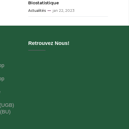
Biostatistique
Actualités
jan 22, 2023
Retrouvez Nous!
op
op
e
 (UGB)
 (BU)