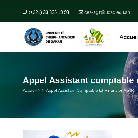
Aller
au
(+221) 33 825 19 98
cea-agir@ucad.edu.sn
contenu
principal
Accuei
Appel Assistant comptable 
Fil
Accueil >
Appel Assistant Comptable Et Financier AGIR
d'Ariane