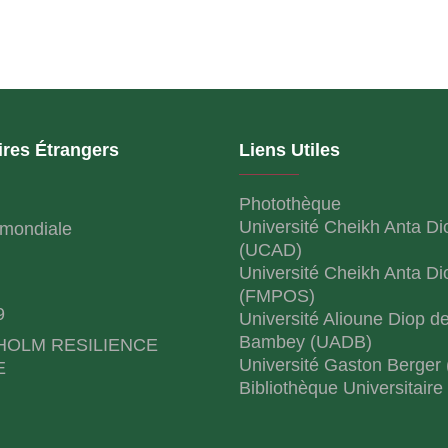
ires Étrangers
Liens Utiles
Photothèque
Université Cheikh Anta Di
mondiale
(UCAD)
Université Cheikh Anta Di
(FMPOS)
9
Université Alioune Diop d
Bambey (UADB)
HOLM RESILIENCE
Université Gaston Berger
E
Bibliothèque Universitaire