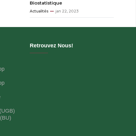
Biostatistique
Actualités
jan 22, 2023
Retrouvez Nous!
op
op
e
 (UGB)
 (BU)