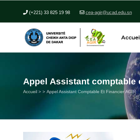
Aller
au
(+221) 33 825 19 98
cea-agir@ucad.edu.sn
contenu
principal
Accuei
Appel Assistant comptable 
Fil
Accueil >
Appel Assistant Comptable Et Financier AGIR
d'Ariane