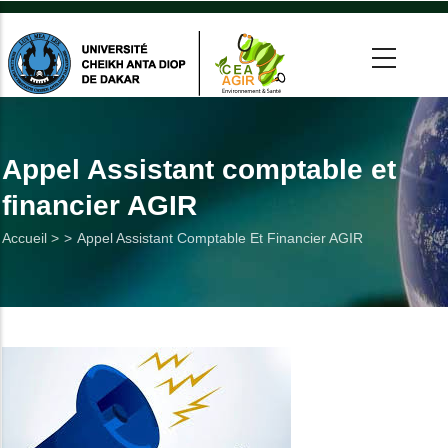
Aller
au
contenu
principal
 >
tion
Appel Assistant comptable et
financier AGIR
on
Fil
Accueil >
Appel Assistant Comptable Et Financier AGIR
he
d'Ariane
Utiles
es
t