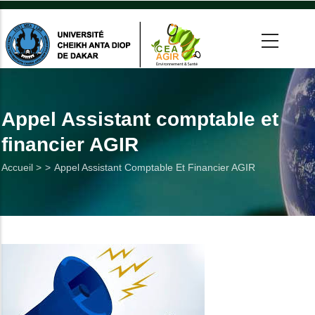
Aller
au
contenu
principal
 >
tion
Appel Assistant comptable et
financier AGIR
on
Fil
Accueil >
Appel Assistant Comptable Et Financier AGIR
he
d'Ariane
Utiles
es
t