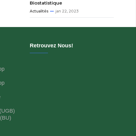
Biostatistique
Actualités
jan 22, 2023
Retrouvez Nous!
op
op
e
 (UGB)
 (BU)