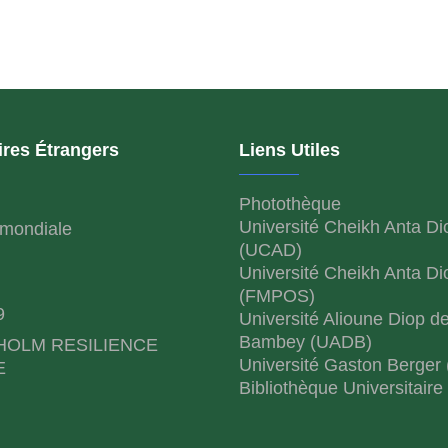
ires Étrangers
Liens Utiles
Photothèque
Université Cheikh Anta Di
mondiale
(UCAD)
Université Cheikh Anta Di
(FMPOS)
9
Université Alioune Diop d
Bambey (UADB)
HOLM RESILIENCE
Université Gaston Berger
E
Bibliothèque Universitaire