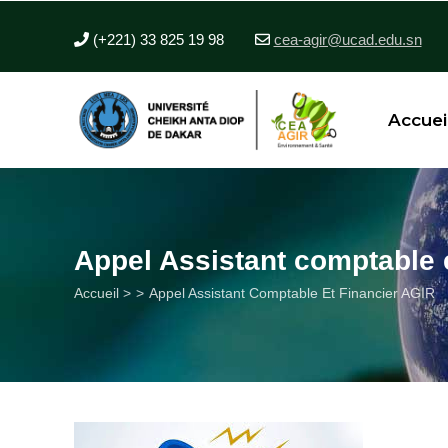
Aller
au
(+221) 33 825 19 98
cea-agir@ucad.edu.sn
contenu
principal
Accuei
Appel Assistant comptable 
Fil
Accueil >
Appel Assistant Comptable Et Financier AGIR
d'Ariane