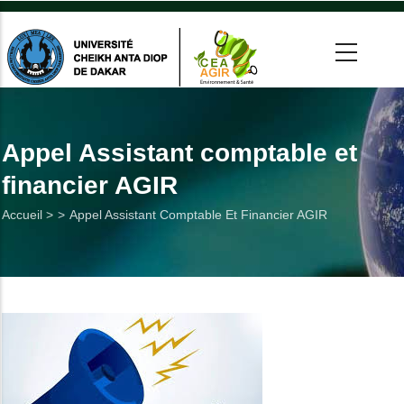
Aller
au
contenu
principal
 >
tion
Appel Assistant comptable et
financier AGIR
on
Fil
Accueil >
Appel Assistant Comptable Et Financier AGIR
he
d'Ariane
Utiles
es
t