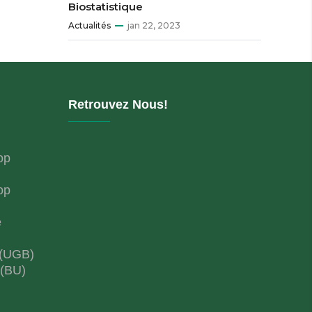
Biostatistique
Actualités
jan 22, 2023
Retrouvez Nous!
op
op
e
 (UGB)
 (BU)