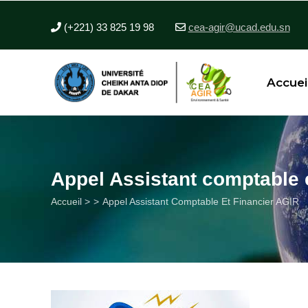
Aller
au
(+221) 33 825 19 98
cea-agir@ucad.edu.sn
contenu
principal
Accuei
Appel Assistant comptable 
Fil
Accueil >
Appel Assistant Comptable Et Financier AGIR
d'Ariane