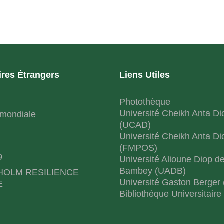
ires Étrangers
Liens Utiles
Photothèque
Université Cheikh Anta Di
mondiale
(UCAD)
Université Cheikh Anta Di
(FMPOS)
9
Université Alioune Diop d
Bambey (UADB)
HOLM RESILIENCE
Université Gaston Berger
E
Bibliothèque Universitaire