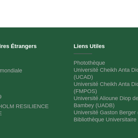
ires Étrangers
Liens Utiles
Photothèque
Université Cheikh Anta Di
mondiale
(UCAD)
Université Cheikh Anta Di
(FMPOS)
9
Université Alioune Diop d
Bambey (UADB)
HOLM RESILIENCE
Université Gaston Berger
E
Bibliothèque Universitaire