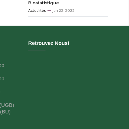
Biostatistique
Actualités
jan 22, 2023
Retrouvez Nous!
op
op
e
 (UGB)
 (BU)