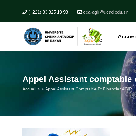
Aller
au
(+221) 33 825 19 98
cea-agir@ucad.edu.sn
contenu
principal
Accuei
Appel Assistant comptable 
Fil
Accueil >
Appel Assistant Comptable Et Financier AGIR
d'Ariane