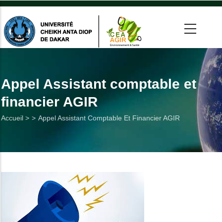
Aller
au
contenu
principal
 >
tion
Appel Assistant comptable et
financier AGIR
on
Fil
Accueil >
Appel Assistant Comptable Et Financier AGIR
he
d'Ariane
Utiles
es
t