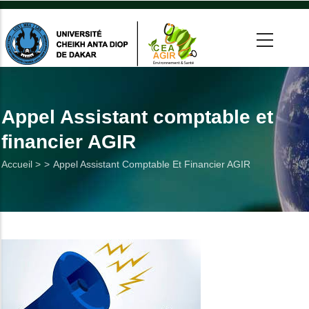
Aller
au
contenu
principal
 >
tion
Appel Assistant comptable et
financier AGIR
on
Fil
Accueil >
Appel Assistant Comptable Et Financier AGIR
he
d'Ariane
Utiles
es
t