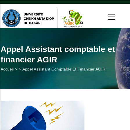
Aller
au
contenu
principal
 >
tion
Appel Assistant comptable et
financier AGIR
on
Fil
Accueil >
Appel Assistant Comptable Et Financier AGIR
he
d'Ariane
Utiles
es
t