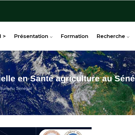
l >
Présentation
Formation
Recherche
cielle en Santé agriculture au Sén
culture Au Sénégal