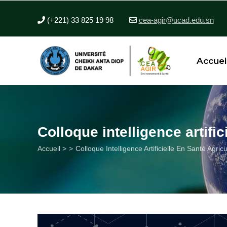
Aller
au
(+221) 33 825 19 98
cea-agir@ucad.edu.sn
contenu
principal
Accuei
Colloque intelligence artifi
Fil
Accueil >
Colloque Intelligence Artificielle En Santé Agri
d'Ariane