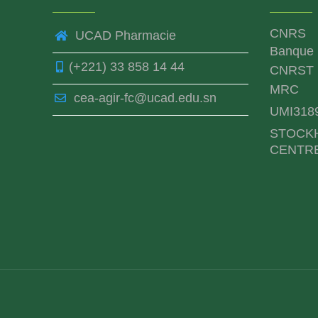
CNRS
UCAD Pharmacie
Banque 
(+221) 33 858 14 44
CNRST
MRC
cea-agir-fc@ucad.edu.sn
UMI318
STOCK
CENTR