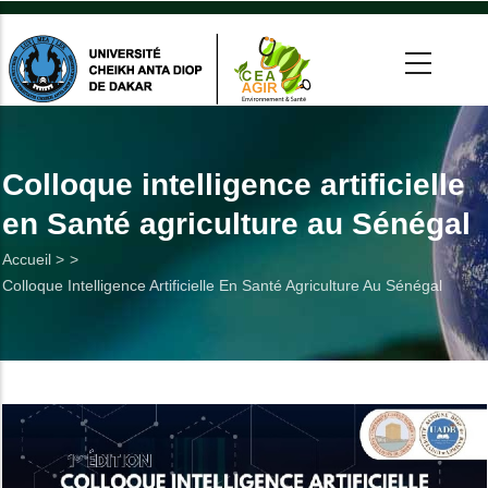
Aller
au
contenu
principal
 >
tion
Colloque intelligence artificielle
en Santé agriculture au Sénégal
on
Fil
Accueil >
he
Colloque Intelligence Artificielle En Santé Agriculture Au Sénégal
d'Ariane
Utiles
es
t