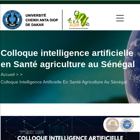
Aller
au
contenu
principal
 >
tion
Colloque intelligence artificielle
en Santé agriculture au Sénégal
on
Fil
Accueil >
he
Colloque Intelligence Artificielle En Santé Agriculture Au Sénégal
d'Ariane
Utiles
es
t