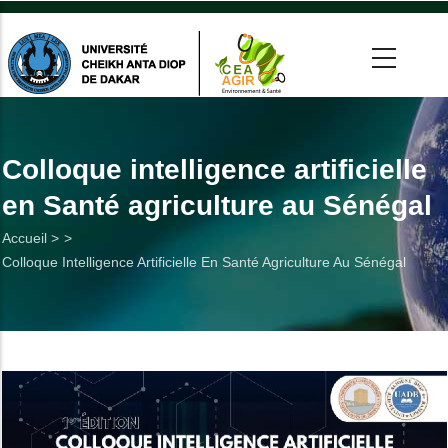
Aller
au
contenu
principal
 >
tion
Colloque intelligence artificielle
en Santé agriculture au Sénégal
on
Fil
Accueil >
he
Colloque Intelligence Artificielle En Santé Agriculture Au Sénégal
d'Ariane
Utiles
es
t