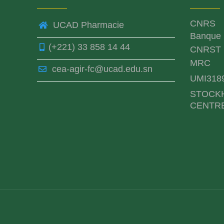
CNRS
UCAD Pharmacie
Banque 
(+221) 33 858 14 44
CNRST
MRC
cea-agir-fc@ucad.edu.sn
UMI318
STOCK
CENTR