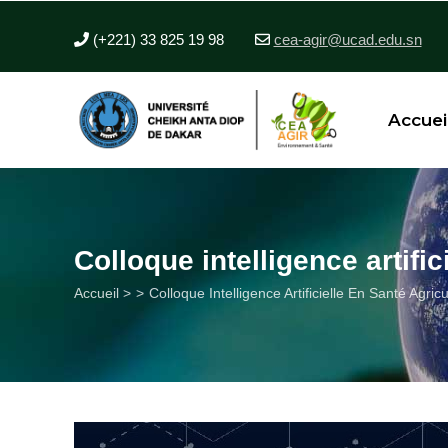
Aller
au
(+221) 33 825 19 98
cea-agir@ucad.edu.sn
contenu
principal
Accuei
Colloque intelligence artifi
Fil
Accueil >
Colloque Intelligence Artificielle En Santé Agri
d'Ariane