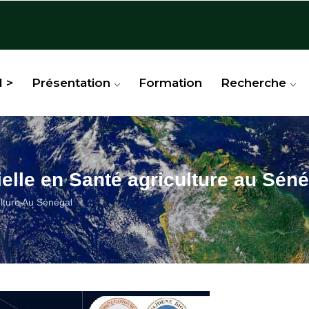
l >
Présentation
Formation
Recherche
cielle en Santé agriculture au Sén
culture Au Sénégal