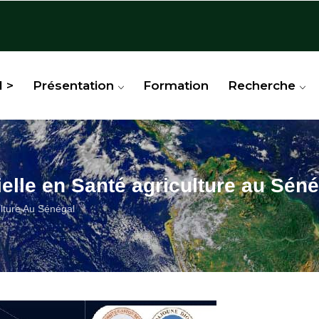
l >
Présentation
Formation
Recherche
cielle en Santé agriculture au Sén
culture Au Sénégal