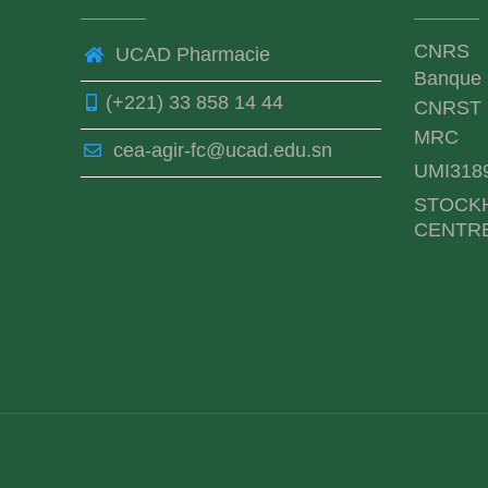
CNRS
UCAD Pharmacie
Banque 
(+221) 33 858 14 44
CNRST
MRC
cea-agir-fc@ucad.edu.sn
UMI318
STOCK
CENTR