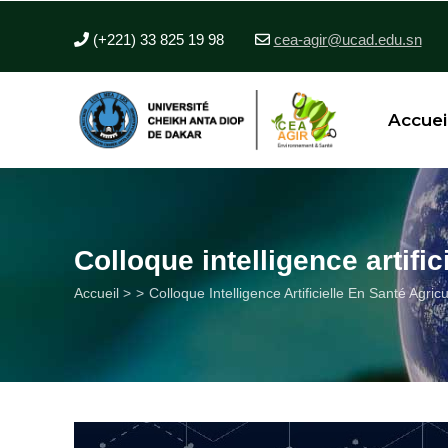
Aller
au
(+221) 33 825 19 98
cea-agir@ucad.edu.sn
contenu
principal
Accuei
Colloque intelligence artifi
Fil
Accueil >
Colloque Intelligence Artificielle En Santé Agri
d'Ariane