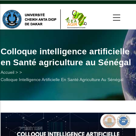
Aller
au
contenu
principal
 >
tion
Colloque intelligence artificielle
en Santé agriculture au Sénégal
on
Fil
Accueil >
he
Colloque Intelligence Artificielle En Santé Agriculture Au Sénégal
d'Ariane
Utiles
es
t