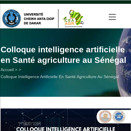
Aller
au
contenu
principal
 >
tion
Colloque intelligence artificielle
en Santé agriculture au Sénégal
on
Fil
Accueil >
he
Colloque Intelligence Artificielle En Santé Agriculture Au Sénégal
d'Ariane
Utiles
es
t