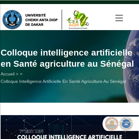
Aller
au
contenu
principal
 >
tion
Colloque intelligence artificielle
en Santé agriculture au Sénégal
on
Fil
Accueil >
he
Colloque Intelligence Artificielle En Santé Agriculture Au Sénégal
d'Ariane
Utiles
es
t