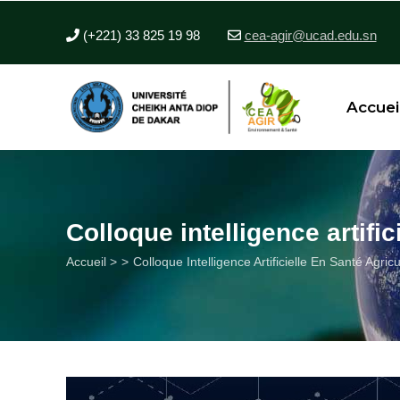
Aller
au
(+221) 33 825 19 98
cea-agir@ucad.edu.sn
contenu
principal
Accuei
Colloque intelligence artifi
Fil
Accueil >
Colloque Intelligence Artificielle En Santé Agri
d'Ariane