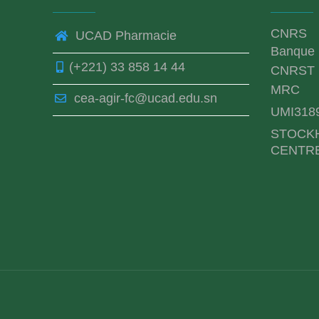
CNRS
UCAD Pharmacie
Banque 
(+221) 33 858 14 44
CNRST
MRC
cea-agir-fc@ucad.edu.sn
UMI318
STOCK
CENTR