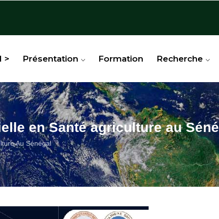
l >
Présentation
Formation
Recherche
cielle en Santé agriculture au Sén
culture Au Sénégal