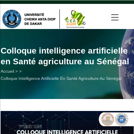
Aller
au
contenu
principal
 >
tion
Colloque intelligence artificielle
en Santé agriculture au Sénégal
on
Fil
Accueil >
he
Colloque Intelligence Artificielle En Santé Agriculture Au Sénégal
d'Ariane
Utiles
es
t