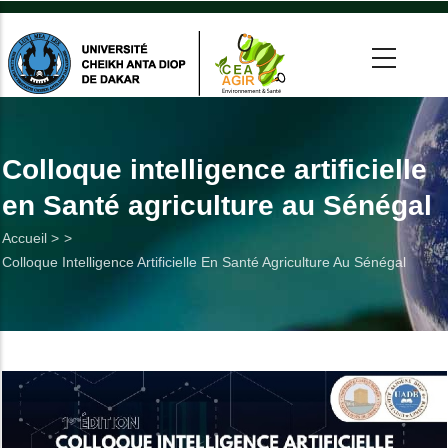
Aller
au
contenu
principal
 >
tion
Colloque intelligence artificielle
en Santé agriculture au Sénégal
on
Fil
Accueil >
he
Colloque Intelligence Artificielle En Santé Agriculture Au Sénégal
d'Ariane
Utiles
es
t