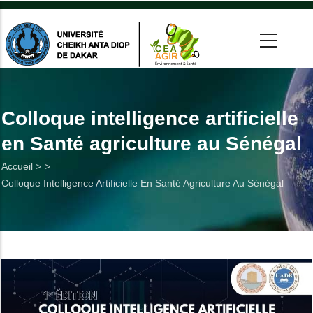
Aller
au
contenu
principal
 >
tion
Colloque intelligence artificielle
en Santé agriculture au Sénégal
on
Fil
Accueil >
he
Colloque Intelligence Artificielle En Santé Agriculture Au Sénégal
d'Ariane
Utiles
es
t