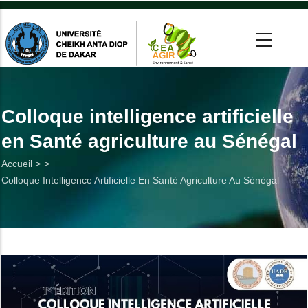
Aller
au
contenu
principal
 >
tion
Colloque intelligence artificielle
en Santé agriculture au Sénégal
on
Fil
Accueil >
he
Colloque Intelligence Artificielle En Santé Agriculture Au Sénégal
d'Ariane
Utiles
es
t