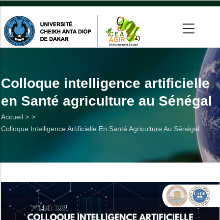
Aller
au
contenu
principal
 >
tion
Colloque intelligence artificielle
en Santé agriculture au Sénégal
on
Fil
Accueil >
he
Colloque Intelligence Artificielle En Santé Agriculture Au Sénégal
d'Ariane
Utiles
es
t