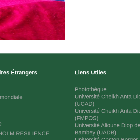
ires Étrangers
Liens Utiles
Photothèque
Université Cheikh Anta Di
mondiale
(UCAD)
Université Cheikh Anta Di
(FMPOS)
9
Université Alioune Diop d
Bambey (UADB)
HOLM RESILIENCE
Université Gaston Berger