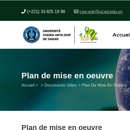
Aller
au
(+221) 33 825 19 98
cea-agir@ucad.edu.sn
contenu
principal
Accuei
Plan de mise en oeuvre
Fil
Accueil >
Documents Utiles
Plan De Mise En Oeuvre
d'Ariane
Plan de mise en oeuvre