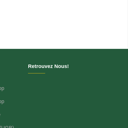
Retrouvez Nous!
op
op
e
 (UGB)