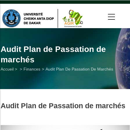
Aller
au
contenu
principal
 >
tion
Audit Plan de Passation de
marchés
on
Fil
Accueil >
Finances
Audit Plan De Passation De Marchés
he
d'Ariane
Utiles
Audit Plan de Passation de marchés
es
t