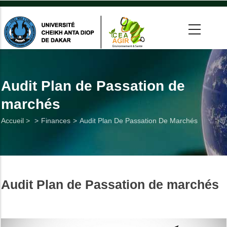
Aller
au
contenu
principal
 >
tion
Audit Plan de Passation de
marchés
on
Fil
Accueil >
Finances
Audit Plan De Passation De Marchés
he
d'Ariane
Utiles
Audit Plan de Passation de marchés
es
t