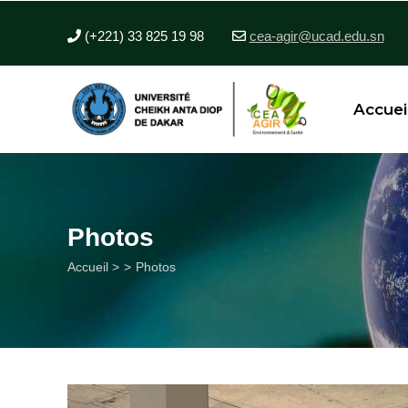
Aller
au
(+221) 33 825 19 98
cea-agir@ucad.edu.sn
contenu
principal
Accuei
Photos
Fil
Accueil >
Photos
d'Ariane