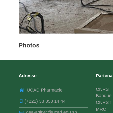
Photos
Adresse
Partena
CNRS
UCAD Pharmacie
Banque 
(+221) 33 858 14 44
CNRST
MRC
cea-agir-fc@ucad.edu.sn