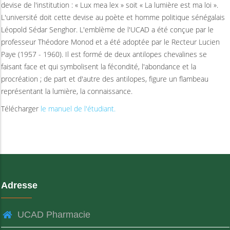
devise de l'institution : « Lux mea lex » soit « La lumière est ma loi ».
L'université doit cette devise au poète et homme politique sénégalais
Léopold Sédar Senghor. L'emblème de l'UCAD a été conçue par le
professeur Théodore Monod et a été adoptée par le Recteur Lucien
Paye (1957 - 1960). Il est formé de deux antilopes chevalines se
faisant face et qui symbolisent la fécondité, l'abondance et la
procréation ; de part et d'autre des antilopes, figure un flambeau
représentant la lumière, la connaissance.
Télécharger
le manuel de l'étudiant.
Adresse
UCAD Pharmacie