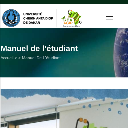
Aller
au
contenu
principal
 >
tion
Manuel de l'étudiant
Fil
Accueil >
Manuel De L'étudiant
on
d'Ariane
he
Utiles
es
t