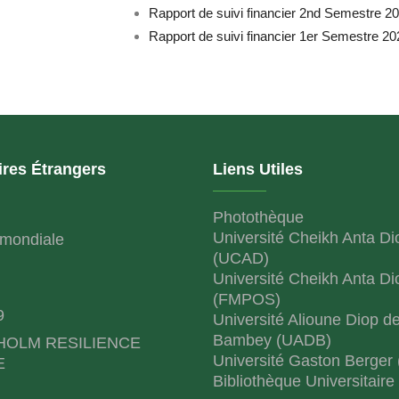
Rapport de suivi financier 2nd Semestre 2
Rapport de suivi financier 1er Semestre 20
ires Étrangers
Liens Utiles
Photothèque
Université Cheikh Anta Di
mondiale
(UCAD)
Université Cheikh Anta Di
(FMPOS)
9
Université Alioune Diop d
Bambey (UADB)
HOLM RESILIENCE
Université Gaston Berger
E
Bibliothèque Universitaire