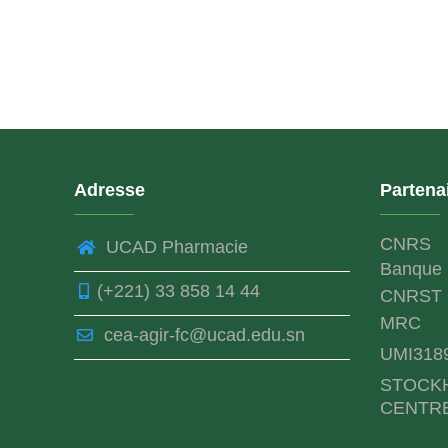
Adresse
Partena
CNRS
UCAD Pharmacie
Banque 
(+221) 33 858 14 44
CNRST
MRC
cea-agir-fc@ucad.edu.sn
UMI318
STOCK
CENTR