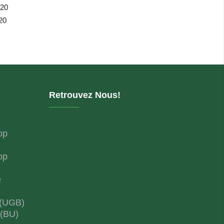
020
20
Retrouvez Nous!
op
op
e
 (UGB)
 (BU)