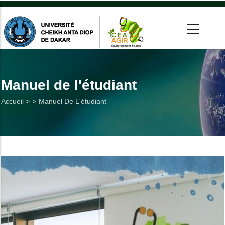
Aller
au
contenu
principal
 >
tion
Manuel de l'étudiant
Fil
Accueil >
Manuel De L'étudiant
on
d'Ariane
he
Utiles
es
t