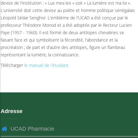
devise de l'institution : « Lux mea lex » soit « La lumière est ma loi ».
L'université doit cette devise au poète et homme politique sénégalais
Léopold Sédar Senghor. L'emblème de l'UCAD a été conçue par le
professeur Théodore Monod et a été adoptée par le Recteur Lucien
Paye (1957 - 1960). Il est formé de deux antilopes chevalines se
faisant face et qui symbolisent la fécondité, l'abondance et la
procréation ; de part et d'autre des antilopes, figure un flambeau
représentant la lumière, la connaissance.
Télécharger
le manuel de l'étudiant.
Adresse
UCAD Pharmacie