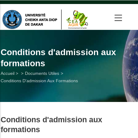
Aller
au
contenu
principal
 >
tion
Conditions d'admission aux
formations
on
Fil
Accueil >
Documents Utiles
he
Conditions D'admission Aux Formations
d'Ariane
Utiles
es
Conditions d'admission aux
t
formations