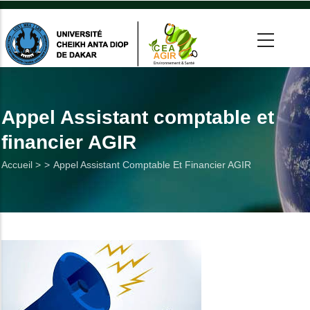
Aller
au
contenu
principal
 >
tion
Appel Assistant comptable et
financier AGIR
on
Fil
Accueil >
Appel Assistant Comptable Et Financier AGIR
he
d'Ariane
Utiles
es
t