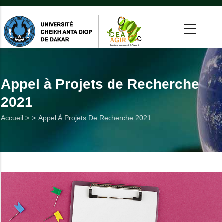
Aller
au
contenu
principal
 >
tion
Appel à Projets de Recherche
2021
on
Fil
Accueil >
Appel À Projets De Recherche 2021
he
d'Ariane
Utiles
es
t