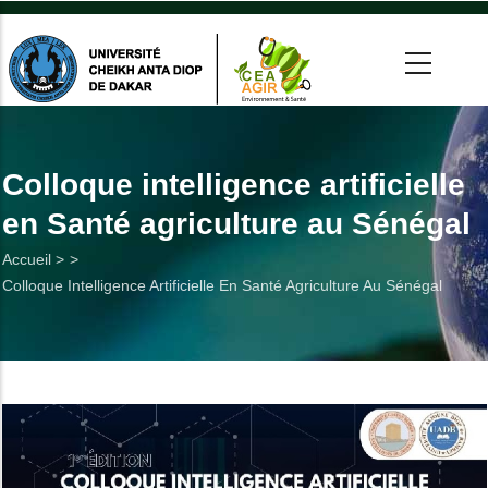
Aller
au
contenu
principal
 >
tion
Colloque intelligence artificielle
en Santé agriculture au Sénégal
on
Fil
Accueil >
he
Colloque Intelligence Artificielle En Santé Agriculture Au Sénégal
d'Ariane
Utiles
es
t