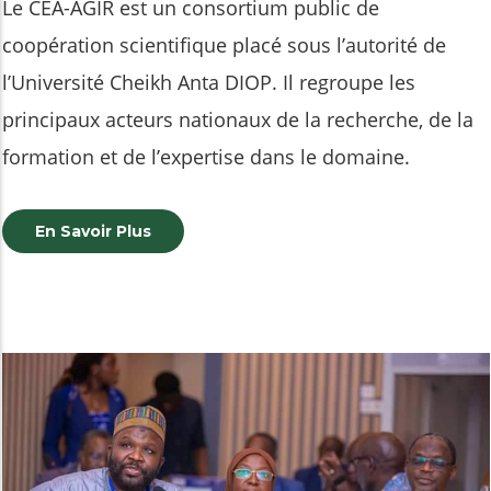
Le CEA-AGIR est un consortium public de
Les missions du Comité Consultatif Sectoriel sont de
Le Comité Directeur joue le rôle de conseil et veille
coopération scientifique placé sous l’autorité de
:
au suivi de la mise en œuvre par le Centre du plan
Les missions du Comité Consultatif Scientifique
l’Université Cheikh Anta DIOP. Il regroupe les
- fournir des conseils et des suggestions sur les
de travail et des décisions du Comité national de
International sont de :
principaux acteurs nationaux de la recherche, de la
activités d'éducation et de recherche du centre
pilotage des Centres d’Excellence africains (CEA).
-fournir des conseils et des commentaires sur les
formation et de l’expertise dans le domaine.
proposé.
activités d’éducation et de recherche du Centre
En Savoir Plus
En Savoir Plus
En Savoir Plus
En Savoir Plus