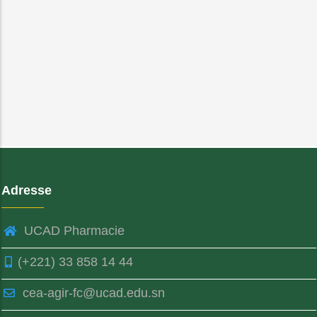
Adresse
UCAD Pharmacie
(+221) 33 858 14 44
cea-agir-fc@ucad.edu.sn