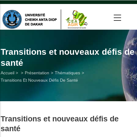
Aller
au
contenu
principal
 >
tion
Transitions et nouveaux défis de
santé
on
Fil
Accueil >
Présentation
Thématiques
he
Transitions Et Nouveaux Défis De Santé
d'Ariane
Utiles
es
Transitions et nouveaux défis de
t
santé