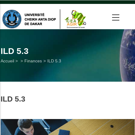
Aller
au
contenu
principal
 >
tion
ILD 5.3
Fil
Accueil >
Finances
ILD 5.3
on
d'Ariane
he
Utiles
ILD 5.3
es
t